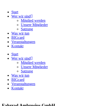
Zum
Inhalt
Start
springen
Wer wir sind
Mitglied werden
Unsere Mitglieder
Satzung
Was wir tun
BIGcard
Veranstaltungen
Kontakt
Start
Wer wir sind
Mitglied werden
Unsere Mitglieder
Satzung
Was wir tun
BIGcard
Veranstaltungen
Kontakt
Fahrrad Ambrosius GmbH