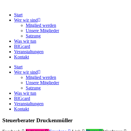
Zum
Inhalt
Start
springen
Wer wir sind
Mitglied werden
Unsere Mitglieder
Satzung
Was wir tun
BIGcard
Veranstaltungen
Kontakt
Start
Wer wir sind
Mitglied werden
Unsere Mitglieder
Satzung
Was wir tun
BIGcard
Veranstaltungen
Kontakt
Steuerberater Druckenmüller