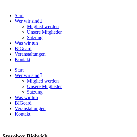
Zum
Inhalt
Start
springen
Wer wir sind
Mitglied werden
Unsere Mitglieder
Satzung
Was wir tun
BIGcard
Veranstaltungen
Kontakt
Start
Wer wir sind
Mitglied werden
Unsere Mitglieder
Satzung
Was wir tun
BIGcard
Veranstaltungen
Kontakt
Storebox Biebrich