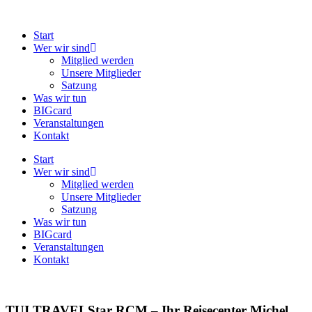
Zum
Inhalt
Start
springen
Wer wir sind
Mitglied werden
Unsere Mitglieder
Satzung
Was wir tun
BIGcard
Veranstaltungen
Kontakt
Start
Wer wir sind
Mitglied werden
Unsere Mitglieder
Satzung
Was wir tun
BIGcard
Veranstaltungen
Kontakt
TUI TRAVELStar RCM – Ihr Reisecenter Michel