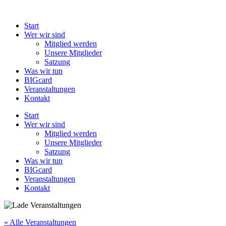
Zum
Inhalt
Start
springen
Wer wir sind
Mitglied werden
Unsere Mitglieder
Satzung
Was wir tun
BIGcard
Veranstaltungen
Kontakt
Start
Wer wir sind
Mitglied werden
Unsere Mitglieder
Satzung
Was wir tun
BIGcard
Veranstaltungen
Kontakt
« Alle Veranstaltungen