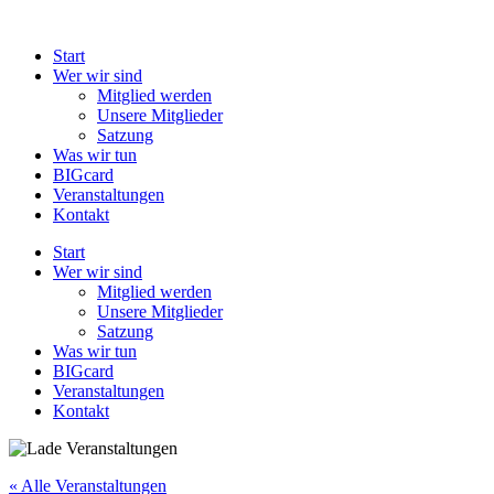
Zum
Inhalt
Start
springen
Wer wir sind
Mitglied werden
Unsere Mitglieder
Satzung
Was wir tun
BIGcard
Veranstaltungen
Kontakt
Start
Wer wir sind
Mitglied werden
Unsere Mitglieder
Satzung
Was wir tun
BIGcard
Veranstaltungen
Kontakt
« Alle Veranstaltungen