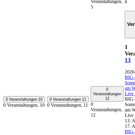
Veranstaltungen,
6
5
Ver
1
Ver
13
2026
BIG-
Som
am W
0
Live
Veranstaltungen
12
BIG-
0 Veranstaltungen
10
0 Veranstaltungen
11
0
Som
0 Veranstaltungen,
10
0 Veranstaltungen,
11
Veranstaltungen,
am W
12
Live
13. 
17. 
BIG-