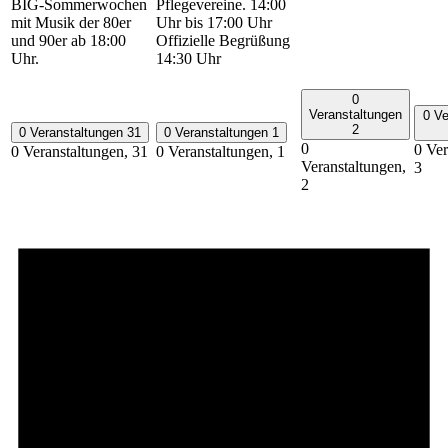
BIG-Sommerwochen
Pflegevereine. 14:00
mit Musik der 80er
Uhr bis 17:00 Uhr
und 90er ab 18:00
Offizielle Begrüßung
Uhr.
14:30 Uhr
0
Veranstaltungen
0 Ve
2
0 Veranstaltungen
31
0 Veranstaltungen
1
0
0 Ver
0 Veranstaltungen,
31
0 Veranstaltungen,
1
Veranstaltungen,
3
2