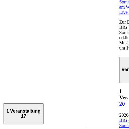
Som
am W
Live
Zur 
BIG-
Som
erkli
Musi
um 1
Ver
1
Ver
20
1 Veranstaltung
2026
17
BIG-
Som