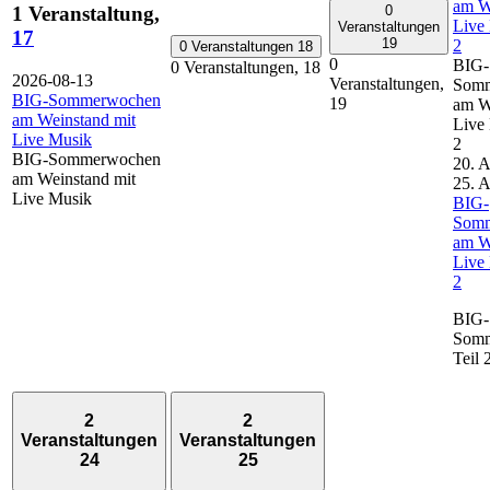
am W
0
1 Veranstaltung,
Live 
Veranstaltungen
17
19
2
0 Veranstaltungen
18
0
BIG-
0 Veranstaltungen,
18
2026-08-13
Veranstaltungen,
Som
BIG-Sommerwochen
19
am W
am Weinstand mit
Live 
Live Musik
2
BIG-Sommerwochen
20. 
am Weinstand mit
25. 
Live Musik
BIG-
Som
am W
Live 
2
BIG-
Som
Teil
2
2
Veranstaltungen
Veranstaltungen
24
25