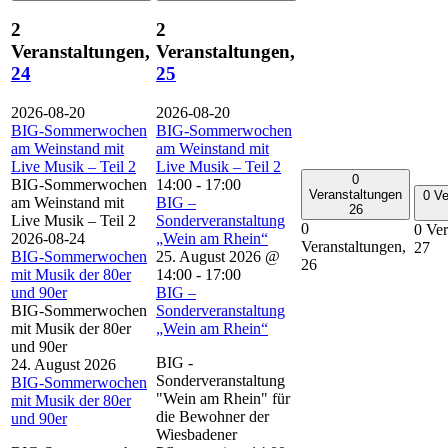
2
2
Veranstaltungen,
Veranstaltungen,
24
25
2026-08-20
2026-08-20
BIG-Sommerwochen
BIG-Sommerwochen
am Weinstand mit
am Weinstand mit
Live Musik – Teil 2
Live Musik – Teil 2
0
BIG-Sommerwochen
14:00
-
17:00
Veranstaltungen
0 Ve
am Weinstand mit
BIG –
26
Live Musik – Teil 2
Sonderveranstaltung
0
0 Ver
2026-08-24
„Wein am Rhein“
Veranstaltungen,
27
BIG-Sommerwochen
25. August 2026 @
26
mit Musik der 80er
14:00
-
17:00
und 90er
BIG –
BIG-Sommerwochen
Sonderveranstaltung
mit Musik der 80er
„Wein am Rhein“
und 90er
BIG -
24. August 2026
Sonderveranstaltung
BIG-Sommerwochen
"Wein am Rhein" für
mit Musik der 80er
die Bewohner der
und 90er
Wiesbadener